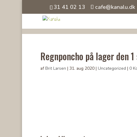
31 41 02 13
cafe@kanalu.dk
Regnponcho på lager den 1
af
Brit Larsen
|
31. aug 2020
|
Uncategorized
|
0 K