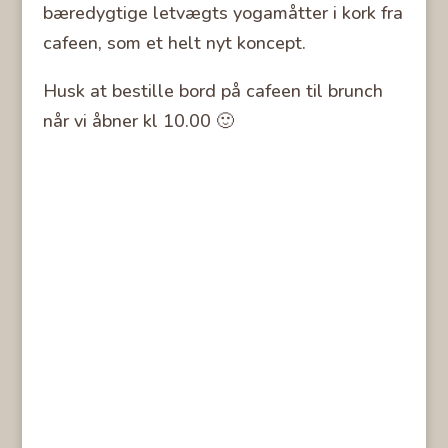
bæredygtige letvægts yogamåtter i kork fra
cafeen, som et helt nyt koncept.
Husk at bestille bord på cafeen til brunch
når vi åbner kl 10.00 🙂
ÅBNINGSTIDER ISHØJ
Åbent hele året